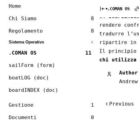
COMANDANTI.com
2. A 
Skip
Home
.COMAN OS
to
Il
boardInde
content
Chi Siamo
8
rendere conf
Regolamento
8
tradurre l’u
ripartire in
Sistema Operativo
Il principio
.COMAN OS
11
chi utilizza
sailForm (form)
Author
boatLOG (doc)
Andrew
boardINDEX (doc)
Navigazione
Previous
Gestione
1
articoli
Documenti
0