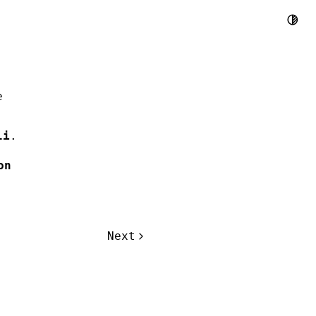
dex
e
li
.
on
Next