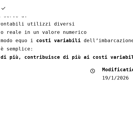
cosa serve il boardIn
x
serve a:
rontabili utilizzi diversi
so reale in un valore numerico
 modo equo i
costi variabili
dell’imbarcazion
 è semplice:
 di più, contribuisce di più ai costi variabi
Modificati
19/1/2026